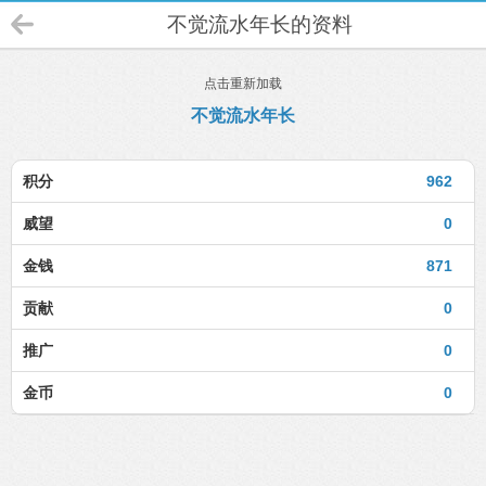
不觉流水年长的资料
点击重新加载
不觉流水年长
积分
962
威望
0
金钱
871
贡献
0
推广
0
金币
0