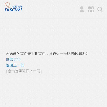
您访问的页面无手机页面，是否进一步访问电脑版？
继续访问
返回上一页
[ 点击这里返回上一页 ]