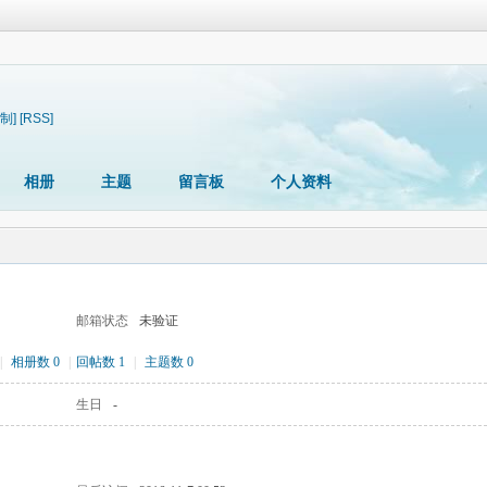
制]
[RSS]
相册
主题
留言板
个人资料
邮箱状态
未验证
|
相册数 0
|
回帖数 1
|
主题数 0
生日
-