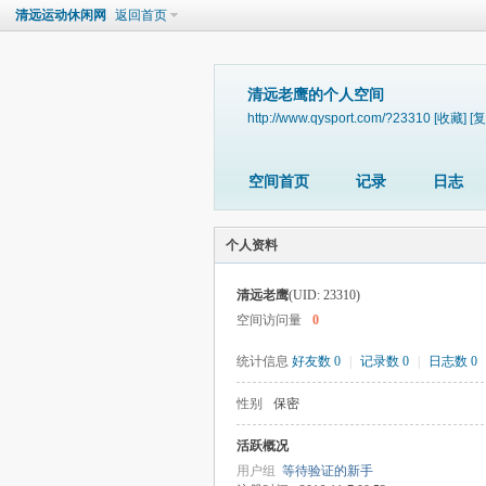
清远运动休闲网
返回首页
清远老鹰的个人空间
http://www.qysport.com/?23310
[收藏]
[复
空间首页
记录
日志
个人资料
清远老鹰
(UID: 23310)
空间访问量
0
统计信息
好友数 0
|
记录数 0
|
日志数 0
性别
保密
活跃概况
用户组
等待验证的新手