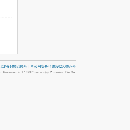
ICP备14018191号
|
粤公网安备44180202000087号
4
, Processed in 1.109375 second(s), 2 queries , File On.